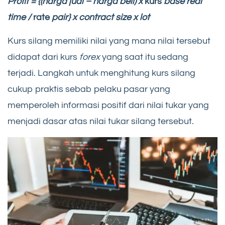
Profit = {(harga jual – harga beli) x
kurs
base real
time /
rate
pair} x contract size x lot
Kurs silang
memiliki nilai yang mana nilai tersebut
didapat dari kurs
forex
yang saat itu sedang
terjadi. Langkah untuk menghitung kurs silang
cukup praktis sebab pelaku pasar yang
memperoleh informasi positif dari nilai tukar yang
menjadi dasar atas nilai tukar silang tersebut.