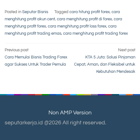
Posted in
Seputar Bisnis
Tagged
cara hitung profit forex
,
cara
menghitung profit akun cent
,
cara menghitung profit di forex
,
cara
menghitung profit forex
,
cara menghitung profit loss forex
,
cara
menghitung profit trading emas
,
cara menghitung profit trading forex
Post
Previous post
Next post
Cara Memulai Bisnis Trading Forex
KTA 5 Juta: Solusi Pinjaman
navigation
agar Sukses Untuk Trader Pemula
Cepat, Aman, dan Fleksibel untuk
Kebutuhan Mendesak
Non AMP Version
seputarkerja.id @2026 All right reserved.