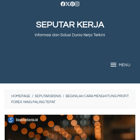
Skip
to
SEPUTAR KERJA
content
Informasi dan Solusi Dunia Kerja Terkini
MENU
HOMEPAGE
/
SEPUTAR BISNIS
/
BEGINILAH CARA MENGHITUNG PROFIT
FOREX YANG PALING TEPAT