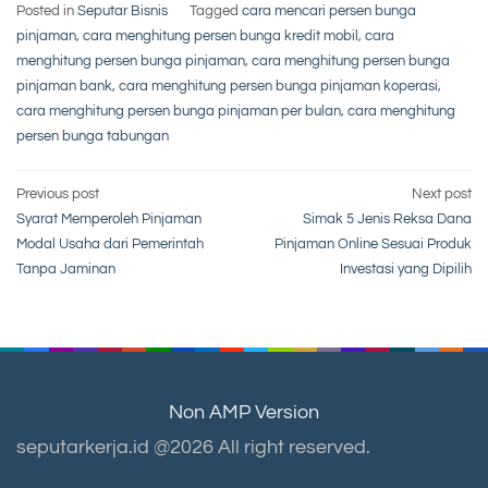
Posted in
Seputar Bisnis
Tagged
cara mencari persen bunga
pinjaman
,
cara menghitung persen bunga kredit mobil
,
cara
menghitung persen bunga pinjaman
,
cara menghitung persen bunga
pinjaman bank
,
cara menghitung persen bunga pinjaman koperasi
,
cara menghitung persen bunga pinjaman per bulan
,
cara menghitung
persen bunga tabungan
Post
Previous post
Next post
Syarat Memperoleh Pinjaman
Simak 5 Jenis Reksa Dana
navigation
Modal Usaha dari Pemerintah
Pinjaman Online Sesuai Produk
Tanpa Jaminan
Investasi yang Dipilih
Non AMP Version
seputarkerja.id @2026 All right reserved.