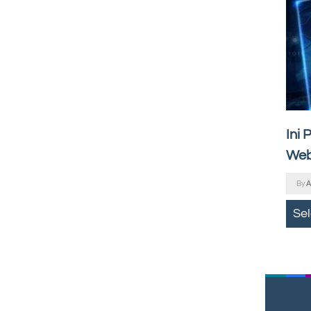
Ini
Web
By
A
Se