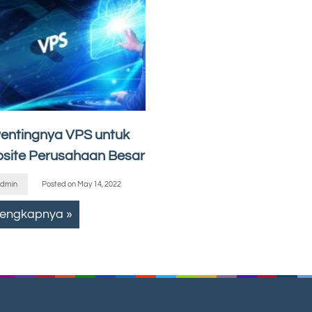
 Pentingnya VPS untuk
site Perusahaan Besar
dmin
Posted on
May 14, 2022
lengkapnya »