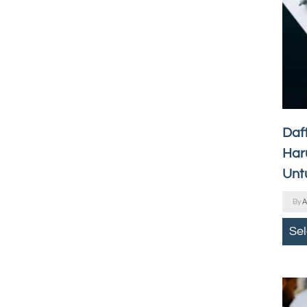
Daf
Haru
Unt
By
A
Se