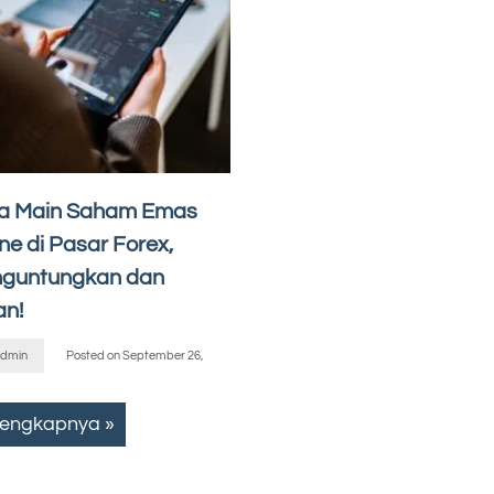
a Main Saham Emas
ne di Pasar Forex,
guntungkan dan
n!
dmin
Posted on
September 26,
lengkapnya »