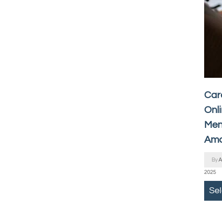
Car
Onli
Men
Ama
By
A
2025
Se