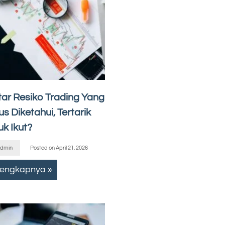
tar Resiko Trading Yang
s Diketahui, Tertarik
uk Ikut?
dmin
Posted on
April 21, 2026
lengkapnya »