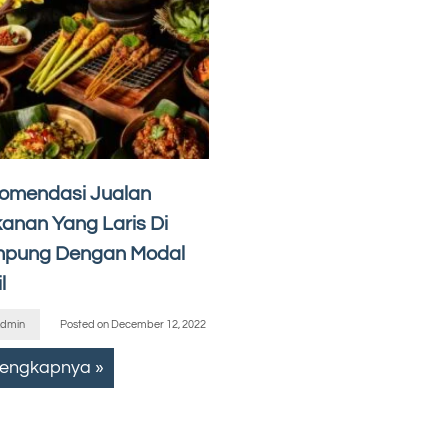
omendasi Jualan
anan Yang Laris Di
pung Dengan Modal
l
dmin
Posted on
December 12, 2022
lengkapnya »