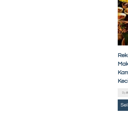
Rek
Mak
Kam
Keci
By
A
Se