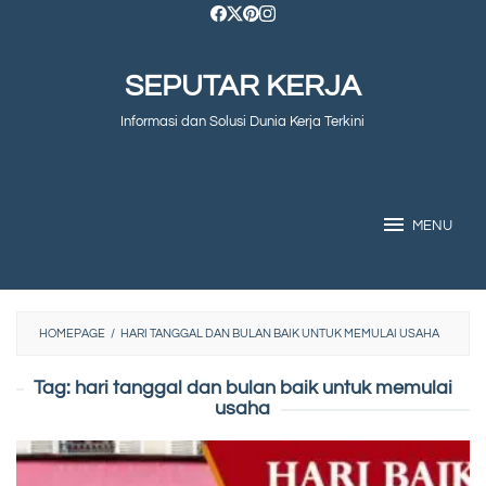
Skip
to
SEPUTAR KERJA
content
Informasi dan Solusi Dunia Kerja Terkini
MENU
HOMEPAGE
/
HARI TANGGAL DAN BULAN BAIK UNTUK MEMULAI USAHA
Tag:
hari tanggal dan bulan baik untuk memulai
usaha