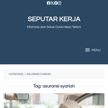
Skip
to
SEPUTAR KERJA
content
Informasi dan Solusi Dunia Kerja Terkini
MENU
HOMEPAGE
/
ASURANSI SYARIAH
Tag:
asuransi syariah