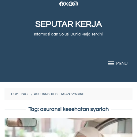
Skip
to
SEPUTAR KERJA
content
Informasi dan Solusi Dunia Kerja Terkini
MENU
HOMEPAGE
/
ASURANSI KESEHATAN SYARIAH
Tag:
asuransi kesehatan syariah