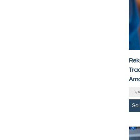
Rek
Tra
Ama
By
A
Se