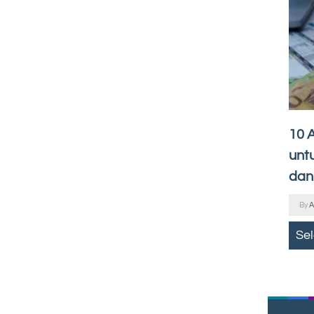
10 A
unt
dan
By
A
Se