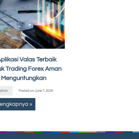
plikasi Valas Terbaik
uk Trading Forex Aman
 Menguntungkan
dmin
Posted on
June 7, 2026
lengkapnya »