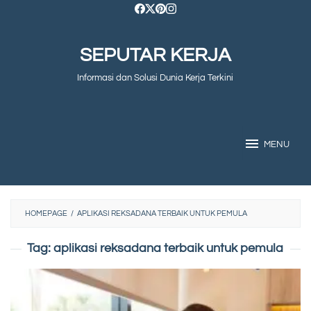
Skip
to
SEPUTAR KERJA
content
Informasi dan Solusi Dunia Kerja Terkini
MENU
HOMEPAGE
/
APLIKASI REKSADANA TERBAIK UNTUK PEMULA
Tag:
aplikasi reksadana terbaik untuk pemula