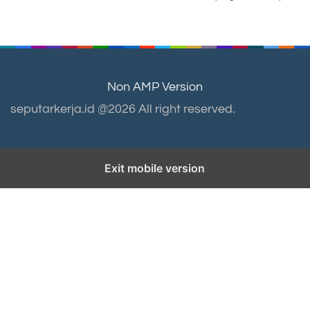
navigation
Non AMP Version
seputarkerja.id @2026 All right reserved.
Exit mobile version