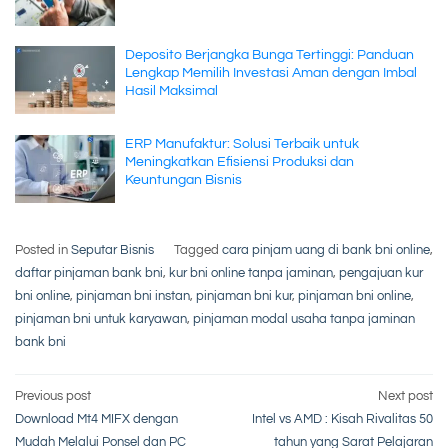
Deposito Berjangka Bunga Tertinggi: Panduan
Lengkap Memilih Investasi Aman dengan Imbal
Hasil Maksimal
ERP Manufaktur: Solusi Terbaik untuk
Meningkatkan Efisiensi Produksi dan
Keuntungan Bisnis
Posted in
Seputar Bisnis
Tagged
cara pinjam uang di bank bni online
,
daftar pinjaman bank bni
,
kur bni online tanpa jaminan
,
pengajuan kur
bni online
,
pinjaman bni instan
,
pinjaman bni kur
,
pinjaman bni online
,
pinjaman bni untuk karyawan
,
pinjaman modal usaha tanpa jaminan
bank bni
Post
Previous post
Next post
Download Mt4 MIFX dengan
Intel vs AMD : Kisah Rivalitas 50
Mudah Melalui Ponsel dan PC
tahun yang Sarat Pelajaran