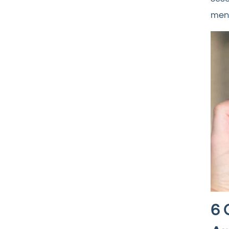
men
6 