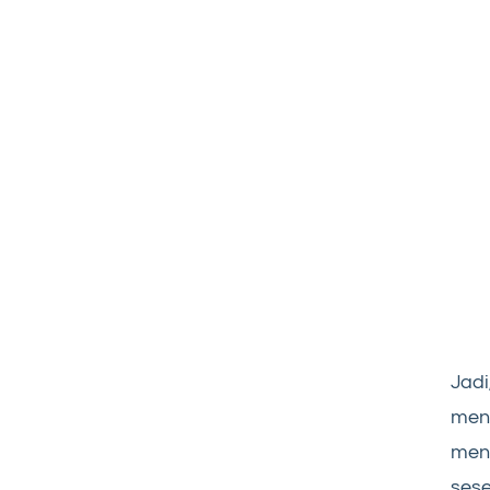
Jadi
meny
men
sese