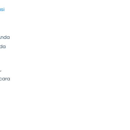
si
 Anda
ada
,
ecara