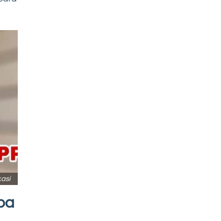
asi
pa