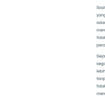
Saat
yang
adan
mema
tida
per
Seja
sega
leb
tanp
tida
mem