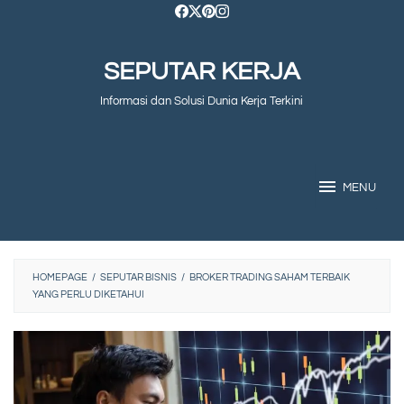
Skip
to
SEPUTAR KERJA
content
Informasi dan Solusi Dunia Kerja Terkini
MENU
HOMEPAGE
/
SEPUTAR BISNIS
/
BROKER TRADING SAHAM TERBAIK
YANG PERLU DIKETAHUI