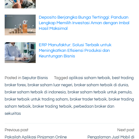
Deposito Berjangka Bunga Tertinggi: Panduan
Lengkap Memilih Investasi Aman dengan Imbal
Hasil Maksimal
ERP Manufaktur: Solusi Terbaik untuk
Meningkatkan Efisiensi Produksi dan
Keuntungan Bisnis
Posted in
Seputar Bisnis
Tagged
aplikasi saham terbaik
,
best trading
broker forex
,
broker saham luar negeri
,
broker saham terbaik di dunia
,
broker saham terbaik di indonesia
,
broker saham terbaik untuk pemula
,
broker terbaik untuk trading saham
,
broker trader terbaik
,
broker trading
saham terbaik
,
broker trading terbaik
,
perbedaan broker dan
sekuritas
Post
Previous post
Next post
Pakailah Aplikasi Pinjaman Online
Pengalaman Jual Mobil di