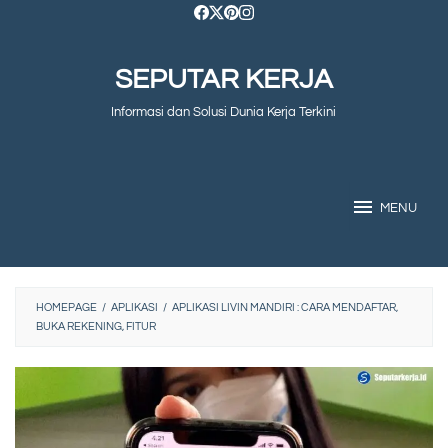
Skip
to
SEPUTAR KERJA
content
Informasi dan Solusi Dunia Kerja Terkini
MENU
HOMEPAGE
/
APLIKASI
/
APLIKASI LIVIN MANDIRI : CARA MENDAFTAR,
BUKA REKENING, FITUR