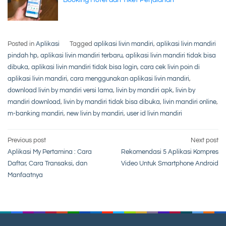
Booking Hotel dan Tiket Perjalanan
Posted in
Aplikasi
Tagged
aplikasi livin mandiri
,
aplikasi livin mandiri
pindah hp
,
aplikasi livin mandiri terbaru
,
aplikasi livin mandiri tidak bisa
dibuka
,
aplikasi livin mandiri tidak bisa login
,
cara cek livin poin di
aplikasi livin mandiri
,
cara menggunakan aplikasi livin mandiri
,
download livin by mandiri versi lama
,
livin by mandiri apk
,
livin by
mandiri download
,
livin by mandiri tidak bisa dibuka
,
livin mandiri online
,
m-banking mandiri
,
new livin by mandiri
,
user id livin mandiri
Post
Previous post
Next post
Aplikasi My Pertamina : Cara
Rekomendasi 5 Aplikasi Kompres
navigation
Daftar, Cara Transaksi, dan
Video Untuk Smartphone Android
Manfaatnya