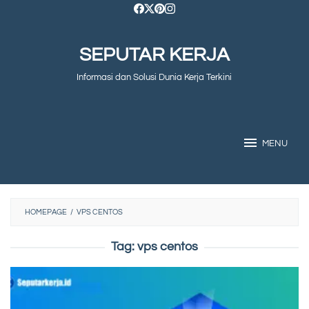
Skip
to
SEPUTAR KERJA
content
Informasi dan Solusi Dunia Kerja Terkini
MENU
HOMEPAGE
/
VPS CENTOS
Tag:
vps centos