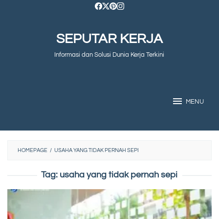
Skip
to
SEPUTAR KERJA
content
Informasi dan Solusi Dunia Kerja Terkini
MENU
HOMEPAGE
/
USAHA YANG TIDAK PERNAH SEPI
Tag:
usaha yang tidak pernah sepi