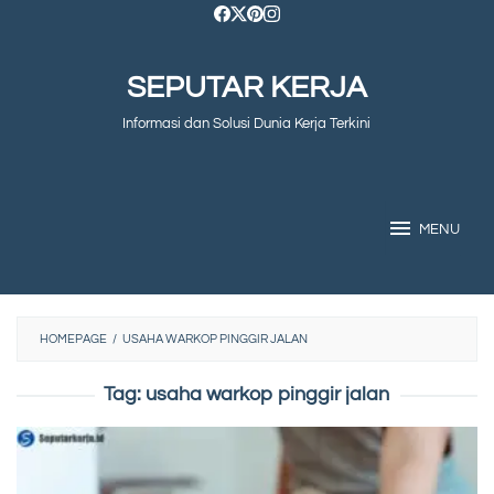
Skip
to
SEPUTAR KERJA
content
Informasi dan Solusi Dunia Kerja Terkini
MENU
HOMEPAGE
/
USAHA WARKOP PINGGIR JALAN
Tag:
usaha warkop pinggir jalan