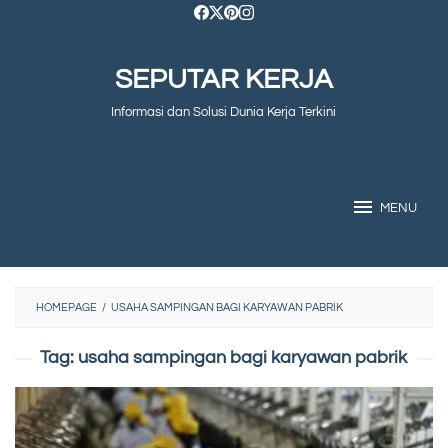
Skip
to
SEPUTAR KERJA
content
Informasi dan Solusi Dunia Kerja Terkini
MENU
HOMEPAGE
/
USAHA SAMPINGAN BAGI KARYAWAN PABRIK
Tag:
usaha sampingan bagi karyawan pabrik