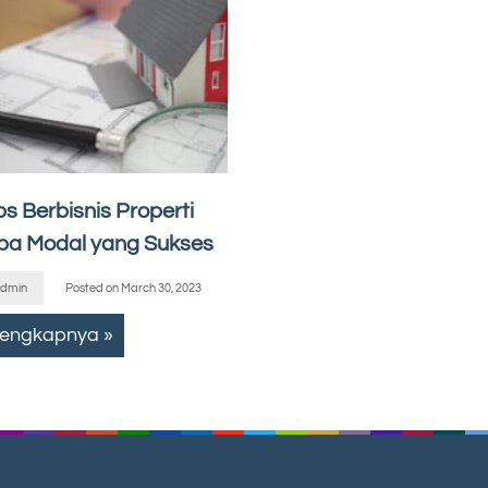
ps Berbisnis Properti
pa Modal yang Sukses
dmin
Posted on
March 30, 2023
lengkapnya »