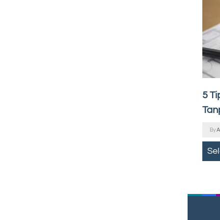
5 Ti
Tan
By
A
Se