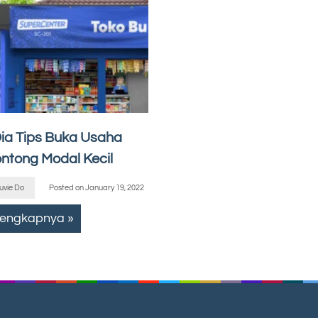
 Dia Tips Buka Usaha
ontong Modal Kecil
uvie Do
Posted on
January 19, 2022
lengkapnya »