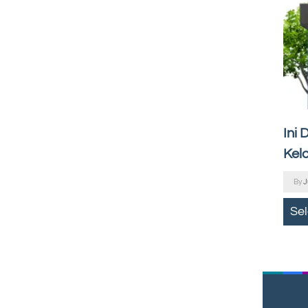
Ini
Kel
By
J
Se