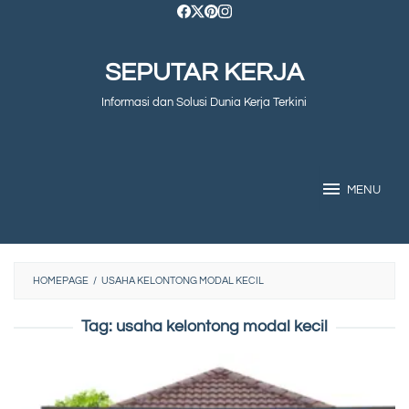
Skip
to
SEPUTAR KERJA
content
Informasi dan Solusi Dunia Kerja Terkini
MENU
HOMEPAGE
/
USAHA KELONTONG MODAL KECIL
Tag:
usaha kelontong modal kecil