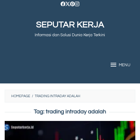
Skip
to
SEPUTAR KERJA
content
Informasi dan Solusi Dunia Kerja Terkini
MENU
HOMEPAGE
/
TRADING INTRADAY ADALAH
Tag:
trading intraday adalah