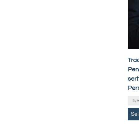
Tra
Pen
ser
Per
By
A
Se