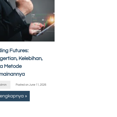
ding Futures:
gertian, Kelebihan,
ta Metode
mainannya
dmin
Posted on
June 11, 2026
lengkapnya »