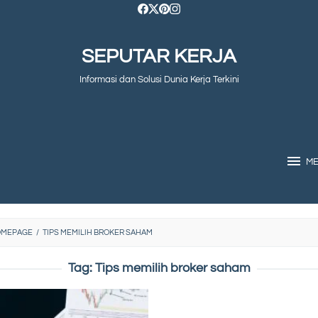
SEPUTAR KERJA
Informasi dan Solusi Dunia Kerja Terkini
M
OMEPAGE
/
TIPS MEMILIH BROKER SAHAM
Tag:
Tips memilih broker saham