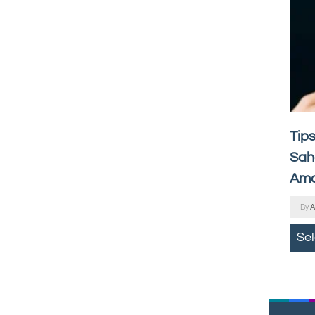
Tips
Sah
Ama
By
A
Se