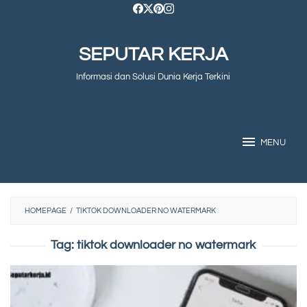
Skip
to
SEPUTAR KERJA
content
Informasi dan Solusi Dunia Kerja Terkini
MENU
HOMEPAGE
/
TIKTOK DOWNLOADER NO WATERMARK
Tag:
tiktok downloader no watermark