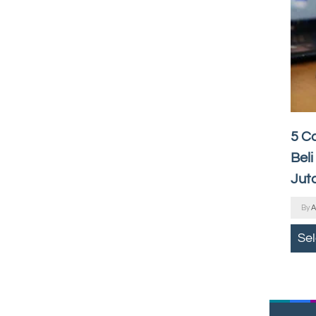
5 C
Bel
Jut
By
A
Se