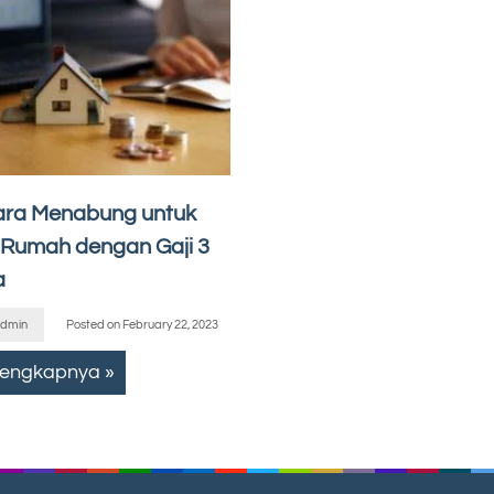
ara Menabung untuk
i Rumah dengan Gaji 3
a
dmin
Posted on
February 22, 2023
lengkapnya »