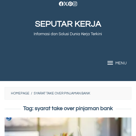
Skip
to
SEPUTAR KERJA
content
Informasi dan Solusi Dunia Kerja Terkini
MENU
HOMEPAGE
/
SYARAT TAKE OVER PINJAMAN BANK
Tag:
syarat take over pinjaman bank