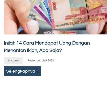
Inilah 14 Cara Mendapat Uang Dengan
Menonton Iklan, Apa Saja?
By
Admin
Posted on
July 9, 2022
Selengkapnya »