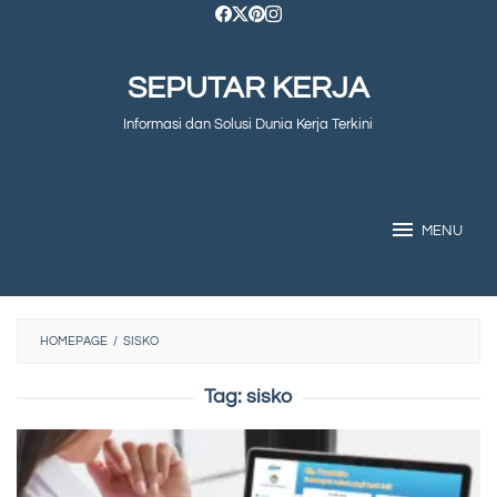
Skip
to
SEPUTAR KERJA
content
Informasi dan Solusi Dunia Kerja Terkini
MENU
HOMEPAGE
/
SISKO
Tag:
sisko