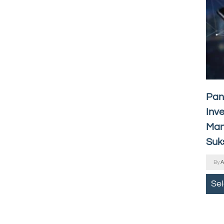
Pan
Inve
Man
Suk
By
A
Se