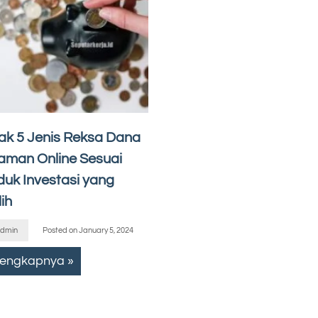
ak 5 Jenis Reksa Dana
jaman Online Sesuai
duk Investasi yang
lih
dmin
Posted on
January 5, 2024
lengkapnya »