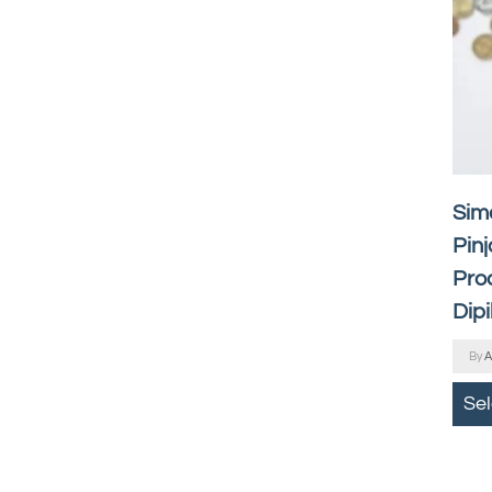
Sim
Pin
Pro
Dipi
By
A
Se