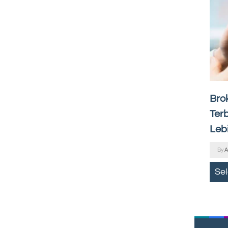
Bro
Terb
Leb
By
A
Se