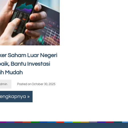
ker Saham Luar Negeri
aik, Bantu Investasi
ih Mudah
dmin
Posted on
October 30, 2025
lengkapnya »