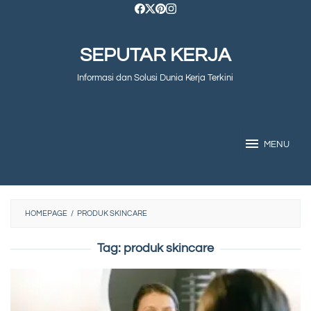
Skip
to
SEPUTAR KERJA
content
Informasi dan Solusi Dunia Kerja Terkini
MENU
HOMEPAGE
/
PRODUK SKINCARE
Tag:
produk skincare