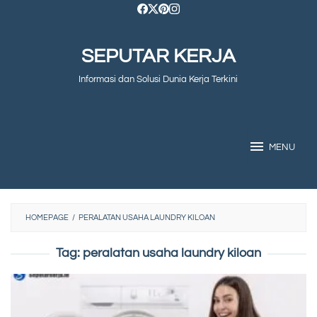
Skip
to
SEPUTAR KERJA
content
Informasi dan Solusi Dunia Kerja Terkini
MENU
HOMEPAGE
/
PERALATAN USAHA LAUNDRY KILOAN
Tag:
peralatan usaha laundry kiloan