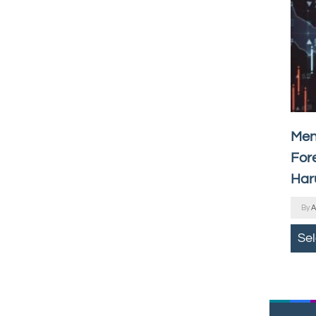
Men
For
Har
By
A
Se