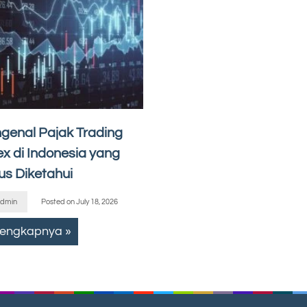
genal Pajak Trading
ex di Indonesia yang
us Diketahui
dmin
Posted on
July 18, 2026
lengkapnya »