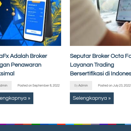
aFx Adalah Broker
Seputar Broker Octa Fo
gan Penawaran
Layanan Trading
simal
Bersertifikasi di Indone
dmin
Posted on
September 8, 2022
By
Admin
Posted on
July 23, 2022
lengkapnya »
Selengkapnya »