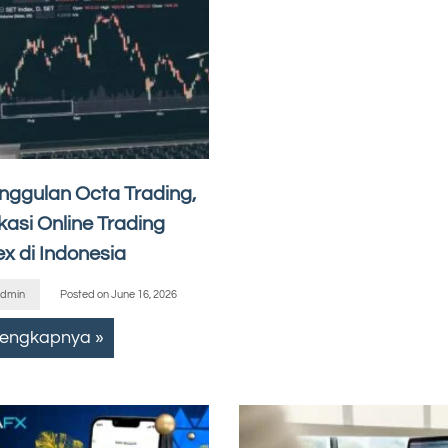
nggulan Octa Trading,
kasi Online Trading
x di Indonesia
dmin
Posted on
June 16, 2026
lengkapnya »