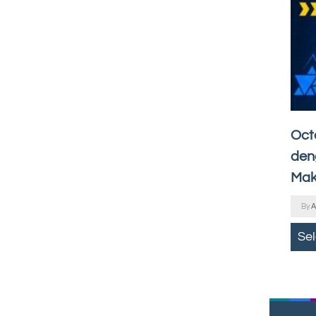
Oct
den
Mak
By
A
Se