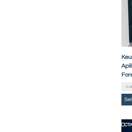
Keu
Apli
Fore
By
A
Se