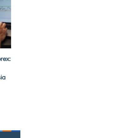
rex:
sia