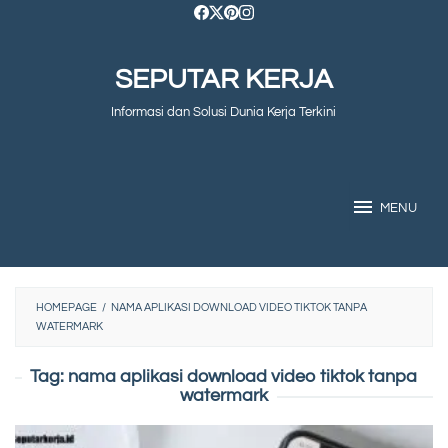
Skip
to
SEPUTAR KERJA
content
Informasi dan Solusi Dunia Kerja Terkini
MENU
HOMEPAGE
/
NAMA APLIKASI DOWNLOAD VIDEO TIKTOK TANPA
WATERMARK
Tag:
nama aplikasi download video tiktok tanpa
watermark