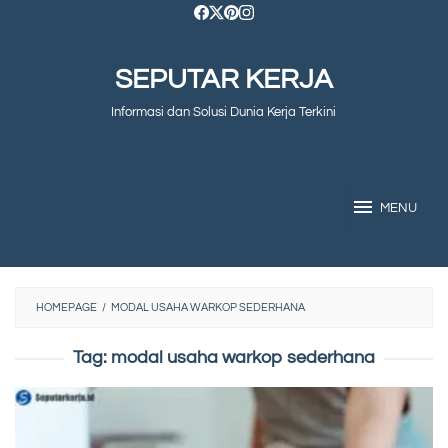
Skip
to
SEPUTAR KERJA
content
Informasi dan Solusi Dunia Kerja Terkini
MENU
HOMEPAGE
/
MODAL USAHA WARKOP SEDERHANA
Tag:
modal usaha warkop sederhana