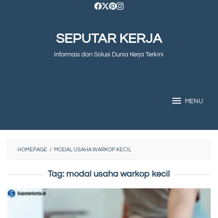
Skip
to
SEPUTAR KERJA
content
Informasi dan Solusi Dunia Kerja Terkini
MENU
HOMEPAGE
/
MODAL USAHA WARKOP KECIL
Tag:
modal usaha warkop kecil