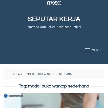
Skip
to
SEPUTAR KERJA
content
Informasi dan Solusi Dunia Kerja Terkini
MENU
HOMEPAGE
/
MODAL BUKA WARKOP SEDERHANA
Tag:
modal buka warkop sederhana