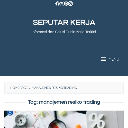
Skip
to
SEPUTAR KERJA
content
Informasi dan Solusi Dunia Kerja Terkini
MENU
HOMEPAGE
/
MANAJEMEN RESIKO TRADING
Tag:
manajemen resiko trading