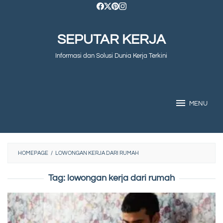
Skip
to
SEPUTAR KERJA
content
Informasi dan Solusi Dunia Kerja Terkini
MENU
HOMEPAGE
/
LOWONGAN KERJA DARI RUMAH
Tag:
lowongan kerja dari rumah