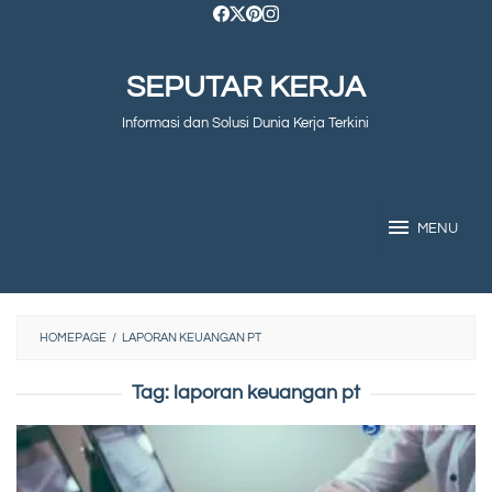
Skip
to
SEPUTAR KERJA
content
Informasi dan Solusi Dunia Kerja Terkini
MENU
HOMEPAGE
/
LAPORAN KEUANGAN PT
Tag:
laporan keuangan pt