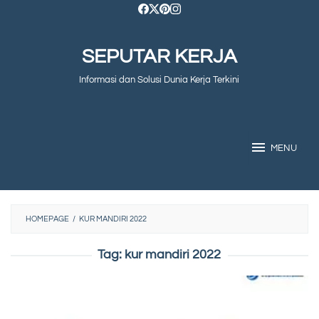
Skip
to
SEPUTAR KERJA
content
Informasi dan Solusi Dunia Kerja Terkini
MENU
HOMEPAGE
/
KUR MANDIRI 2022
Tag:
kur mandiri 2022