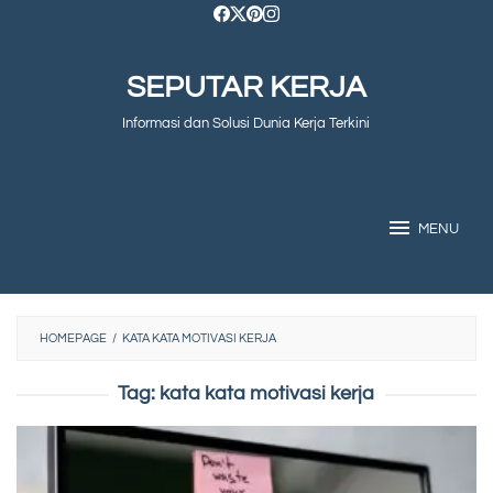
Skip
to
SEPUTAR KERJA
content
Informasi dan Solusi Dunia Kerja Terkini
MENU
HOMEPAGE
/
KATA KATA MOTIVASI KERJA
Tag:
kata kata motivasi kerja