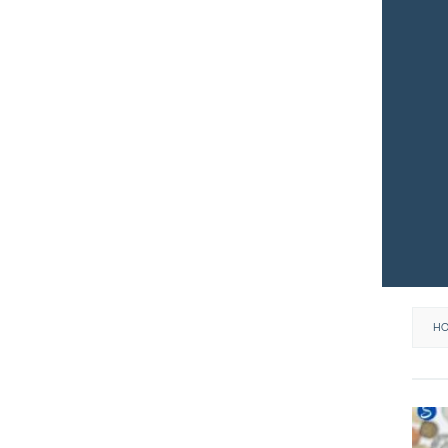
Skip
to
content
H