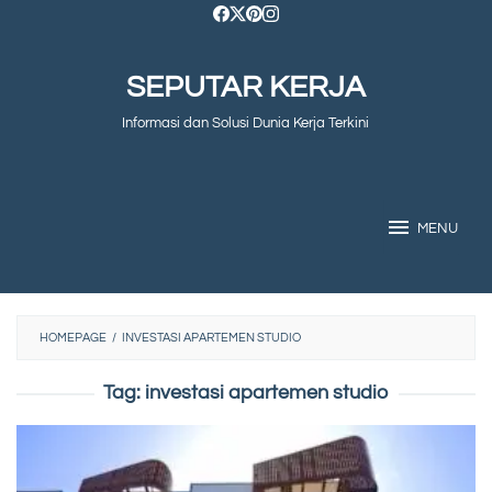
Skip
to
SEPUTAR KERJA
content
Informasi dan Solusi Dunia Kerja Terkini
MENU
HOMEPAGE
/
INVESTASI APARTEMEN STUDIO
Tag:
investasi apartemen studio