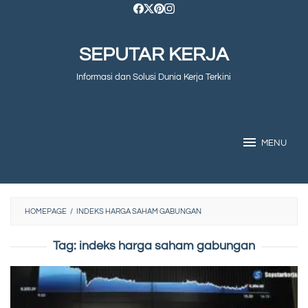
Skip
to
SEPUTAR KERJA
content
Informasi dan Solusi Dunia Kerja Terkini
MENU
HOMEPAGE
/
INDEKS HARGA SAHAM GABUNGAN
Tag:
indeks harga saham gabungan