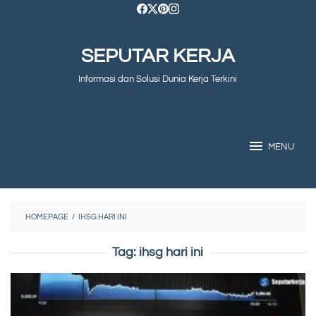
Skip
to
SEPUTAR KERJA
content
Informasi dan Solusi Dunia Kerja Terkini
MENU
HOMEPAGE
/
IHSG HARI INI
Tag:
ihsg hari ini