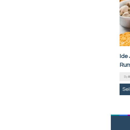
Ide
Rum
By
A
Se